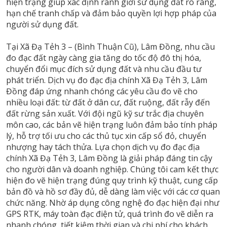
hiện trạng giúp xác định ranh giới sử dụng đất rõ ràng,
hạn chế tranh chấp và đảm bảo quyền lợi hợp pháp của
người sử dụng đất.
Tại Xã Đạ Tẻh 3 – (Bình Thuận Cũ), Lâm Đồng, nhu cầu
đo đạc đất ngày càng gia tăng do tốc độ đô thị hóa,
chuyển đổi mục đích sử dụng đất và nhu cầu đầu tư
phát triển. Dịch vụ đo đạc địa chính Xã Đạ Tẻh 3, Lâm
Đồng đáp ứng nhanh chóng các yêu cầu đo vẽ cho
nhiều loại đất: từ đất ở dân cư, đất ruộng, đất rẫy đến
đất rừng sản xuất. Với đội ngũ kỹ sư trắc địa chuyên
môn cao, các bản vẽ hiện trạng luôn đảm bảo tính pháp
lý, hỗ trợ tối ưu cho các thủ tục xin cấp sổ đỏ, chuyển
nhượng hay tách thửa. Lựa chọn dịch vụ đo đạc địa
chính Xã Đạ Tẻh 3, Lâm Đồng là giải pháp đáng tin cậy
cho người dân và doanh nghiệp. Chúng tôi cam kết thực
hiện đo vẽ hiện trạng đúng quy trình kỹ thuật, cung cấp
bản đồ và hồ sơ đầy đủ, dễ dàng làm việc với các cơ quan
chức năng. Nhờ áp dụng công nghệ đo đạc hiện đại như
GPS RTK, máy toàn đạc điện tử, quá trình đo vẽ diễn ra
nhanh chóng, tiết kiệm thời gian và chi phí cho khách