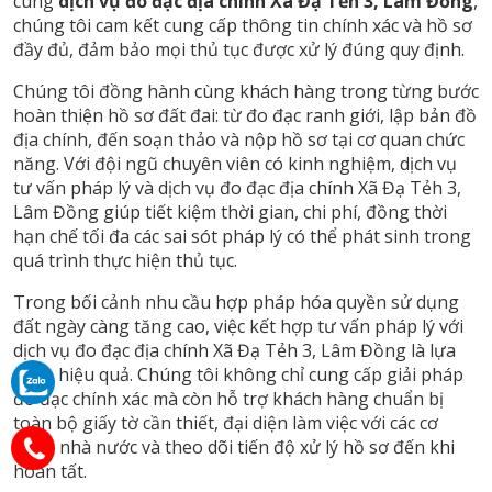
cùng
dịch vụ đo đạc địa chính Xã Đạ Tẻh 3, Lâm Đồng
,
chúng tôi cam kết cung cấp thông tin chính xác và hồ sơ
đầy đủ, đảm bảo mọi thủ tục được xử lý đúng quy định.
Chúng tôi đồng hành cùng khách hàng trong từng bước
hoàn thiện hồ sơ đất đai: từ đo đạc ranh giới, lập bản đồ
địa chính, đến soạn thảo và nộp hồ sơ tại cơ quan chức
năng. Với đội ngũ chuyên viên có kinh nghiệm, dịch vụ
tư vấn pháp lý và dịch vụ đo đạc địa chính Xã Đạ Tẻh 3,
Lâm Đồng giúp tiết kiệm thời gian, chi phí, đồng thời
hạn chế tối đa các sai sót pháp lý có thể phát sinh trong
quá trình thực hiện thủ tục.
Trong bối cảnh nhu cầu hợp pháp hóa quyền sử dụng
đất ngày càng tăng cao, việc kết hợp tư vấn pháp lý với
dịch vụ đo đạc địa chính Xã Đạ Tẻh 3, Lâm Đồng là lựa
chọn hiệu quả. Chúng tôi không chỉ cung cấp giải pháp
đo đạc chính xác mà còn hỗ trợ khách hàng chuẩn bị
toàn bộ giấy tờ cần thiết, đại diện làm việc với các cơ
quan nhà nước và theo dõi tiến độ xử lý hồ sơ đến khi
hoàn tất.