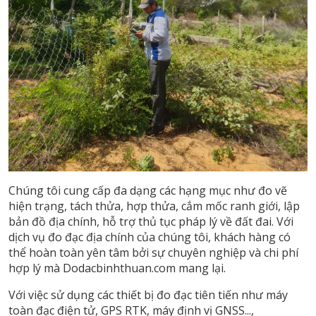
Chúng tôi cung cấp đa dạng các hạng mục như đo vẽ
hiện trạng, tách thửa, hợp thửa, cắm mốc ranh giới, lập
bản đồ địa chính, hỗ trợ thủ tục pháp lý về đất đai. Với
dịch vụ đo đạc địa chính của chúng tôi, khách hàng có
thể hoàn toàn yên tâm bởi sự chuyên nghiệp và chi phí
hợp lý mà Dodacbinhthuan.com mang lại.
Với việc sử dụng các thiết bị đo đạc tiên tiến như máy
toàn đạc điện tử, GPS RTK, máy định vị GNSS...,