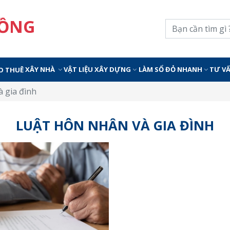
ĐỒNG
XÂY NHÀ
VẬT LIỆU XÂY DỰNG
LÀM SỔ ĐỎ NHANH
TƯ V
O THUÊ
à gia đình
LUẬT HÔN NHÂN VÀ GIA ĐÌNH