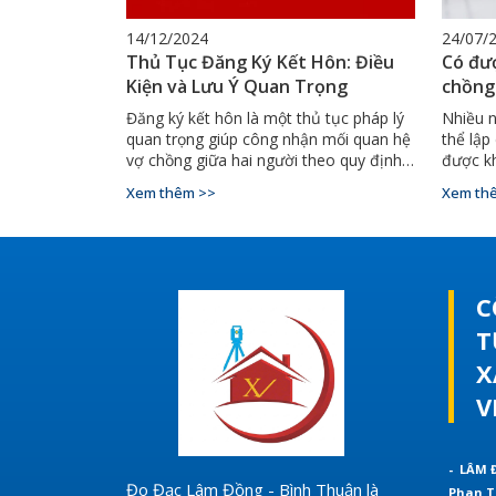
14/12/2024
24/07/
Thủ Tục Đăng Ký Kết Hôn: Điều
Có đượ
Kiện và Lưu Ý Quan Trọng
chồng
Đăng ký kết hôn là một thủ tục pháp lý
Nhiều n
quan trọng giúp công nhận mối quan hệ
thể lập
vợ chồng giữa hai người theo quy định
được kh
của pháp luật.
mời bạn
Xem thêm >>
Xem th
đây với
nhé.
C
T
X
V
- LÂM 
Đo Đạc Lâm Đồng - Bình Thuận là
Phan T