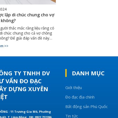
2024
c lập di chúc chung cho vợ
 không?
gười thắc mắc rằng liệu rằng có
 di chúc chung cho cả vợ chồng
ông? Để giải đáp vấn đề này
 đọc tham khảo bài viết dưới
êm >>
 dodacbinhthuan để tìm hiểu
ÔNG TY TNHH DV
DANH MỤC
Ư VẤN ĐO ĐẠC
ÂY DỰNG XUYÊN
Giới thiệu
IỆT
Đo đạc địa chính
Bất động sản Phú Quốc
ĐỒNG : 11 Trương Gia Mô, Phường
Tin tức
hiết, T. Lâm Đồng.
DĐ: 0922.722286